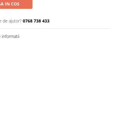
A IN COS
e de ajutor?
0768 738 433
informatii