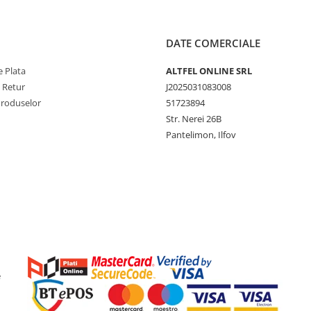
DATE COMERCIALE
 Plata
ALTFEL ONLINE SRL
e Retur
J2025031083008
Produselor
51723894
Str. Nerei 26B
Pantelimon, Ilfov
e