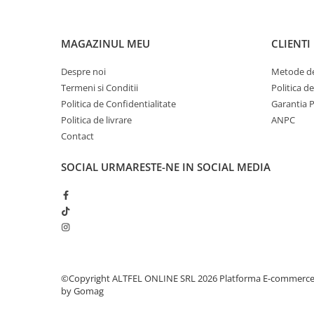
Sampon pentru Copii
Uleiuri, Lotiuni si Creme
MAGAZINUL MEU
CLIENTI
Igiena Orala
Pasta de Dinti
Despre noi
Metode de
Periuta de Dinti
Termeni si Conditii
Politica d
Politica de Confidentialitate
Garantia 
Jucarii copii
Politica de livrare
ANPC
Scutece pentru Copii
Contact
Servetele Umede pentru Copii
SOCIAL
URMARESTE-NE IN SOCIAL MEDIA
Ingrijire Personala
Creme de Maini
Creme si Lotiuni de Corp
Deodorante si Antiperspirante
Deodorant Barbati
Deodorant Dama
©Copyright ALTFEL ONLINE SRL 2026
Platforma E-commerc
Deodorant Unisex
by Gomag
Dus si Baie