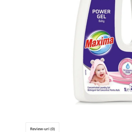
Detergent Pudra Automat
Detergent Lichid
Detergent Pudra Manual
Detergent Lichid Gel
Inalbitor Rufe
Intretinere Masina de Spalat Rufe
Servetele Captare Culori
Solutie Pete
Detergent Vase
Diverse
Bidoane si canistre
Gratare
Incubatoare
Lampi solare
Unelte
Review-uri
(0)