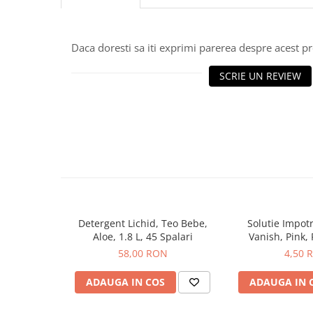
Hrana, Accesorii si Ingrijire Animale
Accesorii
Daca doresti sa iti exprimi parerea despre acest 
Hrana Caini
Hrana Umeda
SCRIE UN REVIEW
Hrana Uscata
Recompense
Hrana Pisici
Hrana Umeda
Hrana Uscata
Ingrijire Animale
Ingrijire Copii
Detergent Lichid, Teo Bebe,
Solutie Impotr
Accesorii Ingrijire Copii
Aloe, 1.8 L, 45 Spalari
Vanish, Pink, 
Dus si Baie
58,00 RON
4,50 
Accesorii Baie
ADAUGA IN COS
ADAUGA IN 
Gel de Dus pentru Copii
Pudra de Talc