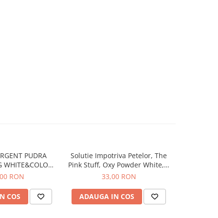
ERGENT PUDRA
Solutie Impotriva Petelor, The
Solutie 
G WHITE&COLORS
Pink Stuff, Oxy Powder White, 1
Vanish, 
SPALARI
Kg
,00 RON
33,00 RON
N COS
ADAUGA IN COS
ADAUG