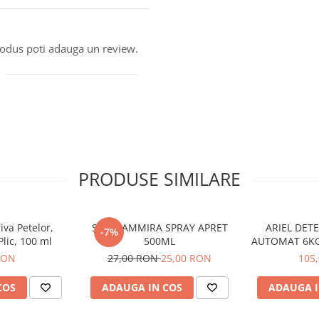
produs poti adauga un review.
PRODUSE SIMILARE
iva Petelor,
STIRA AMMIRA SPRAY APRET
ARIEL DET
-7%
Plic, 100 ml
500ML
AUTOMAT 6K
80 
RON
27,00 RON
25,00 RON
105
COS
ADAUGA IN COS
ADAUGA I