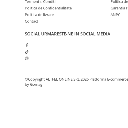
Termeni si Conditii
Politica d
Sampon pentru Copii
Politica de Confidentialitate
Garantia 
Uleiuri, Lotiuni si Creme
Politica de livrare
ANPC
Igiena Orala
Contact
Pasta de Dinti
SOCIAL
URMARESTE-NE IN SOCIAL MEDIA
Periuta de Dinti
Jucarii copii
Scutece pentru Copii
Servetele Umede pentru Copii
Ingrijire Personala
Creme de Maini
©Copyright ALTFEL ONLINE SRL 2026
Platforma E-commerc
by Gomag
Creme si Lotiuni de Corp
Deodorante si Antiperspirante
Deodorant Barbati
Deodorant Dama
Deodorant Unisex
Dus si Baie