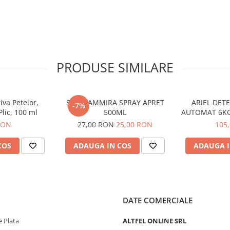
PRODUSE SIMILARE
iva Petelor,
STIRA AMMIRA SPRAY APRET
ARIEL DET
-7%
Plic, 100 ml
500ML
AUTOMAT 6K
80 
RON
27,00 RON
25,00 RON
105
COS
ADAUGA IN COS
ADAUGA I
DATE COMERCIALE
 Plata
ALTFEL ONLINE SRL