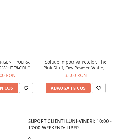
ERGENT PUDRA
Solutie Impotriva Petelor, The
Solutie 
G WHITE&COLORS
Pink Stuff, Oxy Powder White, 1
Vanish, 
SPALARI
Kg
,00 RON
33,00 RON
N COS
ADAUGA IN COS
ADAUG
SUPORT CLIENTI
LUNI-VINERI: 10:00 -
17:00 WEEKEND: LIBER