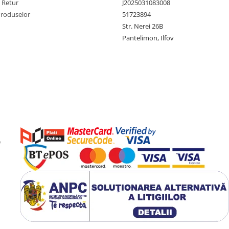
e Retur
J2025031083008
Produselor
51723894
Str. Nerei 26B
Pantelimon, Ilfov
e