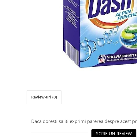
Detergent Pudra Automat
Detergent Lichid
Detergent Pudra Manual
Detergent Lichid Gel
Inalbitor Rufe
Intretinere Masina de Spalat Rufe
Servetele Captare Culori
Solutie Pete
Detergent Vase
Diverse
Bidoane si canistre
Review-uri
(0)
Gratare
Incubatoare
Daca doresti sa iti exprimi parerea despre acest 
Lampi solare
Unelte
SCRIE UN REVIEW