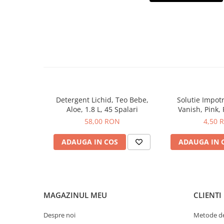
Hrana, Accesorii si Ingrijire Animale
Accesorii
Hrana Caini
Hrana Umeda
Hrana Uscata
Recompense
Hrana Pisici
Detergent Lichid, Teo Bebe,
Solutie Impotr
Hrana Umeda
Aloe, 1.8 L, 45 Spalari
Vanish, Pink, 
Hrana Uscata
58,00 RON
4,50 
Ingrijire Animale
ADAUGA IN COS
ADAUGA IN 
Ingrijire Copii
Accesorii Ingrijire Copii
Dus si Baie
Accesorii Baie
MAGAZINUL MEU
CLIENTI
Gel de Dus pentru Copii
Despre noi
Metode de
Pudra de Talc