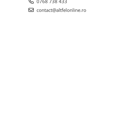
0768 738 433
contact@altfelonline.ro