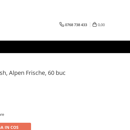
0768 738 433
0,00
h, Alpen Frische, 60 buc
are
A IN COS