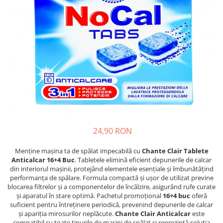
Detergent Pudra Automat
Detergent Lichid
Detergent Pudra Manual
Detergent Lichid Gel
Inalbitor Rufe
Intretinere Masina de Spalat Rufe
Servetele Captare Culori
Solutie Pete
Detergent Vase
24,90 RON
Diverse
Menține mașina ta de spălat impecabilă cu
Chante Clair Tablete
Bidoane si canistre
Anticalcar 16+4 Buc
. Tabletele elimină eficient depunerile de calcar
din interiorul mașinii, protejând elementele esențiale și îmbunătățind
Gratare
performanța de spălare. Formula compactă și ușor de utilizat previne
Incubatoare
blocarea filtrelor și a componentelor de încălzire, asigurând rufe curate
și aparatul în stare optimă. Pachetul promoțional
16+4 buc
oferă
Lampi solare
suficient pentru întreținere periodică, prevenind depunerile de calcar
și apariția mirosurilor neplăcute.
Chante Clair Anticalcar
este
Unelte
compatibil cu toate tipurile de mașini de spălat și reprezintă soluția