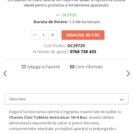
Hrana, Accesorii si Ingrijire Animale
ideală pentru protecția și întreținerea aparatului.
Accesorii
IN STOC
Durata de livrare:
1-3 zile lucratoare
Hrana Caini
Hrana Umeda
ADAUGA IN COS
Hrana Uscata
Cod Produs:
DC29729
Recompense
Ai nevoie de ajutor?
0768 738 433
Hrana Pisici
Hrana Umeda
Adauga la Favorite
Cere informatii
Hrana Uscata
Ingrijire Animale
Ingrijire Copii
Accesorii Ingrijire Copii
Descriere
Dus si Baie
Asigură funcționarea optimă și îngrijirea mașinii tale de spălat cu
Accesorii Baie
Chante Clair Tablete Anticalcar 16+4 Buc
. Aceste tablete
Gel de Dus pentru Copii
eliminatează depunerile de calcar și previn blocarea
componentelor esențiale, protejând aparatul și prelungindu-i
Pudra de Talc