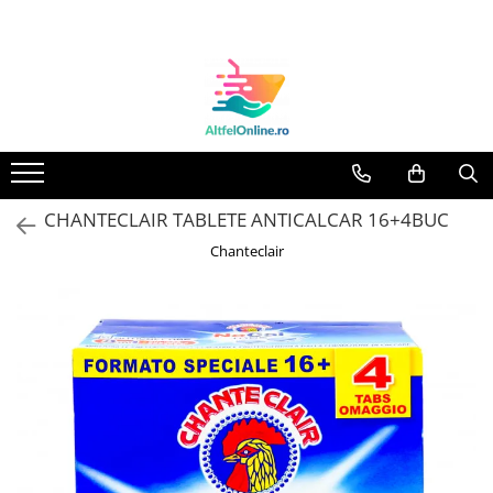
Toate Produsele
Produse Cosmetice Premium
Reducere 20% la achizitionarea a
minimum 3 produse identice
Oferte
CHANTECLAIR TABLETE ANTICALCAR 16+4BUC
Balsam Rufe
Chanteclair
Balsam Lichid Rufe
Odorizant Textile Spray
Perle Parfumate
Servetele parfumate rufe
Capsule si Tablete pentru Masina
de Spalat Vase
Detergent Rufe
Detergent Capsule