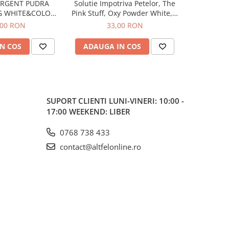
ERGENT PUDRA
Solutie Impotriva Petelor, The
Solutie 
G WHITE&COLORS
Pink Stuff, Oxy Powder White, 1
Vanish, 
SPALARI
Kg
,00 RON
33,00 RON
N COS
ADAUGA IN COS
ADAUG
SUPORT CLIENTI
LUNI-VINERI: 10:00 -
17:00 WEEKEND: LIBER
0768 738 433
contact@altfelonline.ro