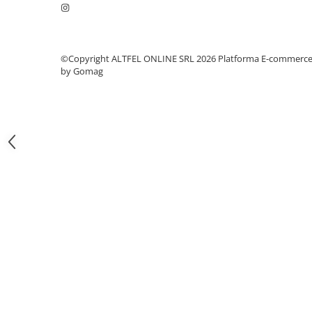
Gel de Dus
Gel de Dus pentru Barbati
Prosoape si Bureti de Baie
©Copyright ALTFEL ONLINE SRL 2026
Platforma E-commerc
Sapun
by Gomag
Sare de Baie
Spumant de Baie
Epilare
Igiena Intima
Absorbante
Absorbante Incontinenta
Absorbante Zilnice
Lotiuni si Geluri Intime
Scutece pentru Adulti
Servetele Intime
Servetele Umede pentru Adulti
Igiena Orala