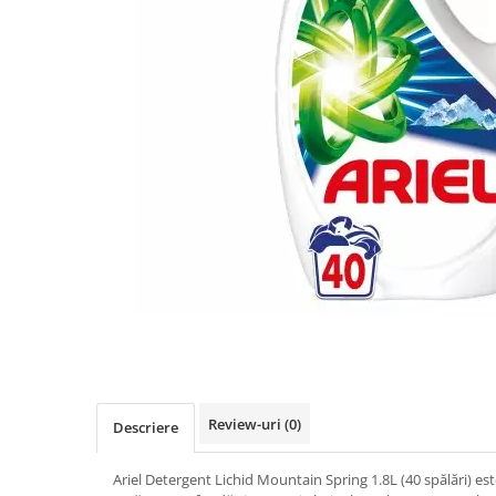
Detergent Pudra Automat
Detergent Lichid
Detergent Pudra Manual
Detergent Lichid Gel
Inalbitor Rufe
Intretinere Masina de Spalat Rufe
Servetele Captare Culori
Solutie Pete
Detergent Vase
Diverse
Bidoane si canistre
Gratare
Incubatoare
Review-uri
(0)
Descriere
Lampi solare
Ariel Detergent Lichid Mountain Spring 1.8L (40 spălări) es
Unelte