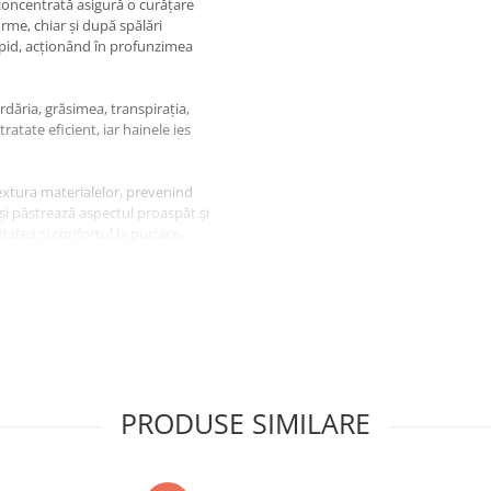
concentrată asigură o curățare
forme, chiar și după spălări
rapid, acționând în profunzimea
dăria, grăsimea, transpirația,
tratate eficient, iar hainele ies
textura materialelor, prevenind
și păstrează aspectul proaspăt și
tatea și confortul la purtare.
 în apă rece, contribuind la
ării. Este ideal pentru programe
us.
i cu o aromă proaspătă și
ntreaga zi.
PRODUSE SIMILARE