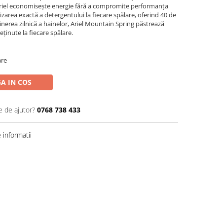
Ariel economisește energie fără a compromite performanța
lizarea exactă a detergentului la fiecare spălare, oferind 40 de
ținerea zilnică a hainelor, Ariel Mountain Spring păstrează
eținute la fiecare spălare.
are
A IN COS
e de ajutor?
0768 738 433
informatii