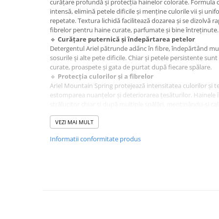
curățare profundă și protecția hainelor colorate. Formula 
Hrana, Accesorii si Ingrijire Animale
intensă, elimină petele dificile și menține culorile vii și uni
repetate. Textura lichidă facilitează dozarea și se dizolvă 
Accesorii
fibrelor pentru haine curate, parfumate și bine întreținute.
Hrana Caini
🔹
Curățare puternică și îndepărtarea petelor
Detergentul Ariel pătrunde adânc în fibre, îndepărtând mur
Hrana Umeda
sosurile și alte pete dificile. Chiar și petele persistente sunt 
Hrana Uscata
curate, proaspete și gata de purtat după fiecare spălare.
🔹
Protecția culorilor și a fibrelor
Recompense
Ariel Mountain Spring protejează intensitatea culorilor și 
Hrana Pisici
estomparea nuanțelor și deteriorarea țesăturilor. Hainele î
strălucitor chiar și după multiple spălări, menținându-și cali
Hrana Umeda
🔹
Eficiență chiar și la temperaturi scăzute
Hrana Uscata
Formula concentrată se dizolvă rapid și acționează eficient
VEZI MAI MULT
Ingrijire Animale
economisirea energiei fără a compromite performanța spăl
Informatii conformitate produs
rapide sau eco, oferind rezultate excelente cu consum red
Ingrijire Copii
🔹
Prospețime durabilă
Accesorii Ingrijire Copii
Parfumul Mountain Spring lasă hainele nu doar curate, ci ș
revigorantă, conferind senzația de curățenie care durează î
Dus si Baie
🔹
Avantaje principale
Curățare profundă și eliminarea petelor dificile
Accesorii Baie
Protecția fibrelor și culorilor textile
Gel de Dus pentru Copii
Eficient la temperaturi scăzute
Pudra de Talc
Textură lichidă pentru dozare ușoară