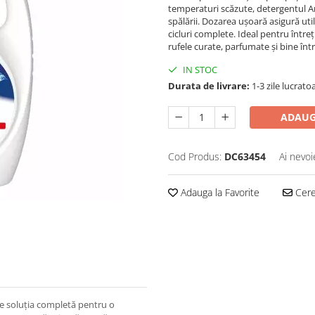
temperaturi scăzute, detergentul 
spălării. Dozarea ușoară asigură uti
cicluri complete. Ideal pentru între
rufele curate, parfumate și bine într
IN STOC
Durata de livrare:
1-3 zile lucrato
ADAUG
Cod Produs:
DC63454
Ai nevoi
Adauga la Favorite
Cere 
te soluția completă pentru o