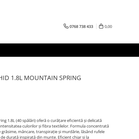
0768 738 433
0,00
HID 1.8L MOUNTAIN SPRING
ng 1.8L (40 spălări) oferă o curățare eficientă și delicată
ntensitatea culorilor și fibra textilelor. Formula concentrată
e grăsime, mâncare, transpirație și murdărie, lăsând rufele
e durată inspirată din munte. Eficient chiar și la