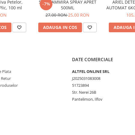
iva Petelor,
STIRA AMMIRA SPRAY APRET
ARIEL DET
-7%
Plic, 100 ml
500ML
AUTOMAT 6K
80 
RON
27,00 RON
25,00 RON
105
ra mașinii și gradul de
COS
ADAUGA IN COS
ADAUGA I
t.
 detergent conform
ain Spring 1.8L oferă
DATE COMERCIALE
hainele curate, parfumate și
 Plata
ALTFEL ONLINE SRL
e Retur
J2025031083008
Produselor
51723894
Str. Nerei 26B
Pantelimon, Ilfov