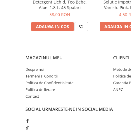
Detergent Lichid, Teo Bebe,
Solutie Impotr
Parfum Mountain Spring de durată
Sampon pentru Copii
Aloe, 1.8 L, 45 Spalari
Vanish, Pink, 
40 de spălări pentru întreținere completă
Uleiuri, Lotiuni si Creme
58,00 RON
4,50 
Ideal pentru haine colorate de toate tipurile
Igiena Orala
🔹
Mod de utilizare
Măsoară cantitatea recomandată în funcție de încărcătu
ADAUGA IN COS
ADAUGA IN 
Pasta de Dinti
murdărie.
Periuta de Dinti
Adaugă detergentul în compartimentul mașinii de spăla
Pornește programul dorit.
Jucarii copii
Pentru rufe foarte murdare, se poate ajusta cantitatea de
Scutece pentru Copii
instrucțiunilor de pe ambalaj. Ariel Detergent Lichid Mount
MAGAZINUL MEU
CLIENTI
performanță, protecție și prospețime durabilă, menținând 
Servetele Umede pentru Copii
bine întreținute.
Despre noi
Metode de
Ingrijire Personala
Termeni si Conditii
Politica d
Creme de Maini
Politica de Confidentialitate
Garantia 
Creme si Lotiuni de Corp
Politica de livrare
ANPC
Contact
Deodorante si Antiperspirante
Deodorant Barbati
SOCIAL
URMARESTE-NE IN SOCIAL MEDIA
Deodorant Dama
Deodorant Unisex
Dus si Baie