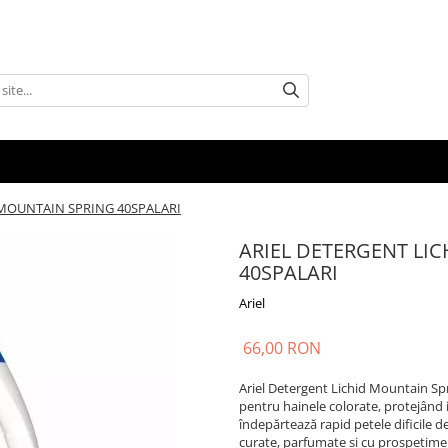
 MOUNTAIN SPRING 40SPALARI
ARIEL DETERGENT LIC
40SPALARI
Ariel
66,00 RON
Ariel Detergent Lichid Mountain Spri
pentru hainele colorate, protejând i
îndepărtează rapid petele dificile d
curate, parfumate și cu prospețime d