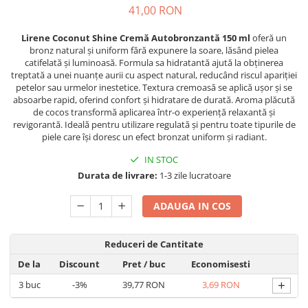
Produse Styling
41,00 RON
Sampon
Sampon pentru Barbati
Lirene Coconut Shine Cremă Autobronzantă 150 ml
oferă un
bronz natural și uniform fără expunere la soare, lăsând pielea
Sampon Uscat
catifelată și luminoasă. Formula sa hidratantă ajută la obținerea
Tratament de Par
treptată a unei nuanțe aurii cu aspect natural, reducând riscul apariției
petelor sau urmelor inestetice. Textura cremoasă se aplică ușor și se
Vopsea de Par
absoarbe rapid, oferind confort și hidratare de durată. Aroma plăcută
Ingrijirea Picioarelor
de cocos transformă aplicarea într-o experiență relaxantă și
revigorantă. Ideală pentru utilizare regulată și pentru toate tipurile de
Ingrijirea Tenului
piele care își doresc un efect bronzat uniform și radiant.
Creme de Fata
IN STOC
Demachiere
Durata de livrare:
1-3 zile lucratoare
Manichiura si Pedichiura
ADAUGA IN COS
Parfumuri
Body Mist
Reduceri de Cantitate
Pentru Barbati
Pentru Femei
De la
Discount
Pret
/ buc
Economisesti
Unisex
+
3
buc
-3%
39,77 RON
3,69 RON
Produse Barbierit