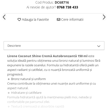
Cod Produs:
DC68716
After Shave
Ai nevoie de ajutor?
0768 738 433
After Shave Balsam
Aparate de Ras
Adauga la Favorite
Cere informatii
Ingrijire Barba
Servetele Umede
Seturi Cadou
Pentru Barbati
Descriere
Pentru Femei
Lirene Coconut Shine Cremă Autobronzantă 150 ml
este
Uz Sanitar
soluția ideală pentru obținerea unui bronz natural și luminos fără
expunere la razele soarelui. Formula sa hidratantă oferă pielii un
aspect radiant și catifelat, cu o nuanță bronzată uniformă și
progresivă.
🔹 Bronz natural și uniform
Crema contribuie la obținerea unei nuanțe aurii uniforme și cu
aspect natural.
🔹 Hidratare și catifelare
Formula hidratantă ajută la menținerea pielii moi, netede și
confortabile pe parcursul zilei.
🔹 Textură cremoasă și absorbție rapidă