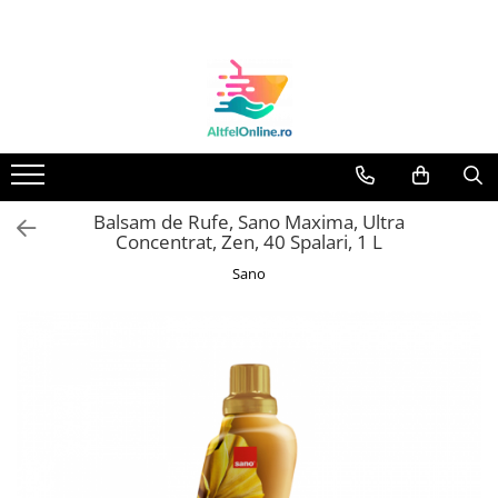
Toate Produsele
Produse Cosmetice Premium
Reducere 20% la achizitionarea a
minimum 3 produse identice
Oferte
Balsam de Rufe, Sano Maxima, Ultra
Balsam Rufe
Concentrat, Zen, 40 Spalari, 1 L
Balsam Lichid Rufe
Sano
Odorizant Textile Spray
Perle Parfumate
Servetele parfumate rufe
Capsule si Tablete pentru Masina
de Spalat Vase
Detergent Rufe
Detergent Capsule