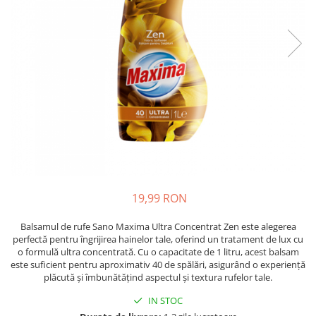
Detergent Pudra Automat
Detergent Lichid
Detergent Pudra Manual
Detergent Lichid Gel
Inalbitor Rufe
Intretinere Masina de Spalat Rufe
Servetele Captare Culori
Solutie Pete
Detergent Vase
19,99 RON
Diverse
Bidoane si canistre
Balsamul de rufe Sano Maxima Ultra Concentrat Zen este alegerea
perfectă pentru îngrijirea hainelor tale, oferind un tratament de lux cu
Gratare
o formulă ultra concentrată. Cu o capacitate de 1 litru, acest balsam
Incubatoare
este suficient pentru aproximativ 40 de spălări, asigurând o experiență
plăcută și îmbunătățind aspectul și textura rufelor tale.
Lampi solare
IN STOC
Unelte