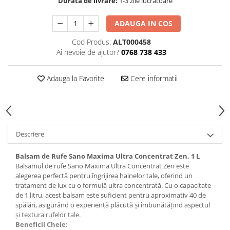
Durata de livrare:
1-3 zile lucratoare
Hrana, Accesorii si Ingrijire Animale
Accesorii
ADAUGA IN COS
Hrana Caini
Cod Produs:
ALT000458
Ai nevoie de ajutor?
0768 738 433
Hrana Umeda
Hrana Uscata
Adauga la Favorite
Cere informatii
Recompense
Hrana Pisici
Hrana Umeda
Hrana Uscata
Descriere
Ingrijire Animale
Ingrijire Copii
Balsam de Rufe Sano Maxima Ultra Concentrat Zen, 1 L
Accesorii Ingrijire Copii
Balsamul de rufe Sano Maxima Ultra Concentrat Zen este
alegerea perfectă pentru îngrijirea hainelor tale, oferind un
Dus si Baie
tratament de lux cu o formulă ultra concentrată. Cu o capacitate
de 1 litru, acest balsam este suficient pentru aproximativ 40 de
Accesorii Baie
spălări, asigurând o experiență plăcută și îmbunătățind aspectul
Gel de Dus pentru Copii
și textura rufelor tale.
Pudra de Talc
Beneficii Cheie: