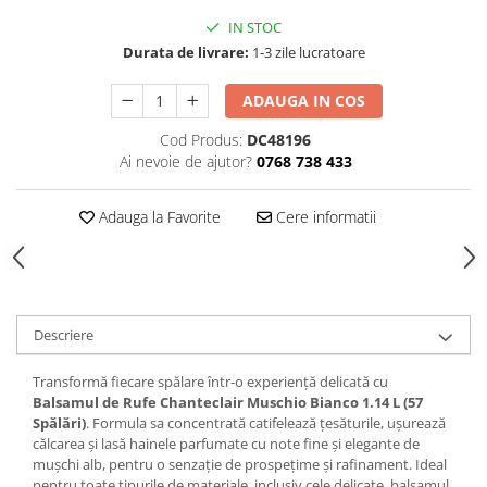
Produse Styling
IN STOC
Sampon
Durata de livrare:
1-3 zile lucratoare
Sampon pentru Barbati
Sampon Uscat
ADAUGA IN COS
Tratament de Par
Cod Produs:
DC48196
Vopsea de Par
Ai nevoie de ajutor?
0768 738 433
Ingrijirea Picioarelor
Ingrijirea Tenului
Adauga la Favorite
Cere informatii
Creme de Fata
Demachiere
Manichiura si Pedichiura
Parfumuri
Descriere
Body Mist
Transformă fiecare spălare într-o experiență delicată cu
Pentru Barbati
Balsamul de Rufe Chanteclair Muschio Bianco 1.14 L (57
Pentru Femei
Spălări)
. Formula sa concentrată catifelează țesăturile, ușurează
călcarea și lasă hainele parfumate cu note fine și elegante de
Unisex
mușchi alb, pentru o senzație de prospețime și rafinament. Ideal
Produse Barbierit
pentru toate tipurile de materiale, inclusiv cele delicate, balsamul